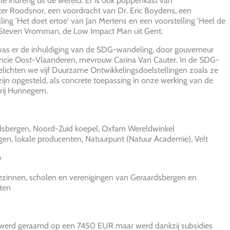
le inbreng uit de wereld. Er is ook poppenkast van
er Roodsnor, een voordracht van Dr. Eric Boydens, een
ling 'Het doet ertoe' van Jan Mertens en een voorstelling 'Heel de
 Steven Vromman, de Low Impact Man uit Gent.
s er de inhuldiging van de SDG-wandeling, door gouverneur
incie Oost-Vlaanderen, mevrouw Carina Van Cauter. In de SDG-
lichten we vijf Duurzame Ontwikkelingsdoelstellingen zoals ze
ijn opgesteld, als concrete toepassing in onze werking van de
rij Hunnegem.
dsbergen, Noord-Zuid koepel, Oxfam Wereldwinkel
en, lokale producenten, Natuurpunt (Natuur Academie), Velt
p
ezinnen, scholen en verenigingen van Geraardsbergen en
ten
s werd geraamd op een 7450 EUR maar werd dankzij subsidies