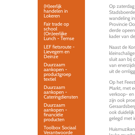
(H)eerlijk
Op zaterdag 
handelen in
Stadsboerde
Lokeren
wandeling in
Fair trade op
Provincie O
school
derde opeenv
(On)eerlijke
kader van de
Lunch - Temse
LEF fietsroute -
Naast de Ko
Lievegem en
kleinschalige
Deinze
sluit aan bij
Duurzaam
van enerzijd
aankopen -
uit de omlig
productgroep
textiel
Op het Feest
Duurzaam
Markt, met e
aankopen -
verkoop- en 
Cateringdiensten
zijn ook pro
Duurzaam
Geraardsberg
aankopen -
ook duidelijk
financiële
gelegd met in
producten
Toolbox Sociaal
Huismuzikant
Verantwoorde