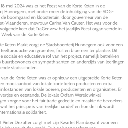
18 mei 2024 was er het Feest van de Korte Keten in de
rij Hunnegem, met onder meer de inhuldiging van de SDG-
 de boomgaard en kloostertuin, door gouverneur van de
ost-Vlaanderen, mevrouw Carina Van Cauter. Het was voor de
olgende keer dat TraGer vzw het jaarlijks Feest organiseerde in
 Week van de Korte Keten.
rte Keten Markt zorgt de Stadsboerderij Hunnegem ook voor een
 teeltproductie van groenten, fruit en bloemen ter plaatse. Dit
 de sociale en educatieve rol van het project, namelijk betrekken
s buurtbewoners en sympathisanten en anderzijds van leerlingen
gende stadsscholen.
 van de Korte Keten was er opnieuw een uitgebreide Korte Keten
en mooi aanbod van lokale korte keten producten en extra
infostanden van lokale boeren, producenten en organisaties. Er
evertjes en eetstands. De lokale Oxfam Wereldwinkel
en zorgde voor het fair trade gedeelte en maakte de bezoekers
 wat het principe is van ‘eerlijke handel’ en hoe de link wordt
ternationale solidariteit.
 Pieter Dezutter zorgt met zijn Kwartet Flamboyant voor een