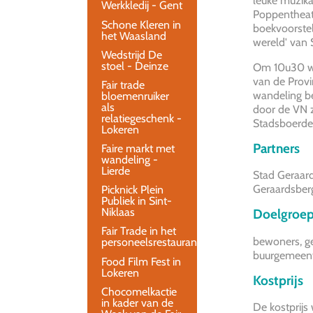
leuke muzika
Werkkledij - Gent
Poppentheat
Schone Kleren in
boekvoorstel
het Waasland
wereld' van
Wedstrijd De
stoel - Deinze
Om 10u30 wa
van de Prov
Fair trade
wandeling be
bloemenruiker
als
door de VN z
relatiegeschenk -
Stadsboerde
Lokeren
Partners
Faire markt met
wandeling -
Lierde
Stad Geraar
Geraardsberg
Picknick Plein
Publiek in Sint-
Niklaas
Doelgroe
Fair Trade in het
bewoners, g
personeelsrestaurant
buurgemeen
Food Film Fest in
Lokeren
Kostprijs
Chocomelkactie
in kader van de
De kostprij