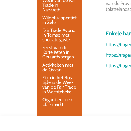
Week van de Fair
van de Prov
Trade in
(plattelandso
Nazareth
Wildpluk aperitief
in Zele
Fair Trade Avond
Enkele han
in Temse met
speciale gaste
https://trag
Feest van de
Korte Keten in
https://trag
Geraardsbergen
Activiteiten met
https://trag
de Oxvan
Film in het Bos
tijdens de Week
van de Fair Trade
in Wachtebeke
Organiseer een
LEF-markt